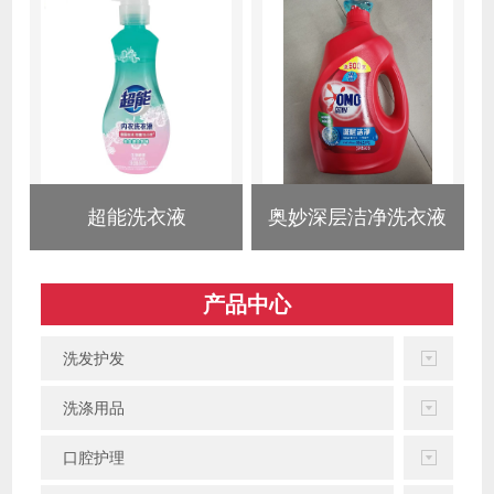
超能洗衣液
奥妙深层洁净洗衣液
产品中心
洗发护发
洗涤用品
口腔护理