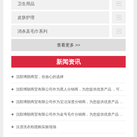
卫生用品
皮肤护理
消杀及毛巾系列
查看更多 >>
新闻资讯
沈阳博朗商贸，你放心的选择
沈阳博朗商贸有限公司作为黑人分销商，为您提供优质产品 ，可为您开增值税专用发票
沈阳博朗商贸有限公司作为宝洁深度分销商，为您提供优质产品 ，可为您开增值税专用发票
沈阳博朗商贸有限公司作为金号毛巾分销商，为您提供优质产品 ，可为您开增值税专用发票。
汰渍洗衣粉团购实验现场