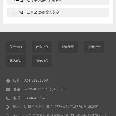
上一篇：
汰渍全效360度洗衣液
下一篇：
立白全效馨香洗衣液
关于我们
产品中心
新闻资讯
招贤纳士
在线留言
联系我们
传真：024-31981068
邮箱：m13940429948@163.com
电话：13940429948
地址：沈阳市大东区津桥路7号天润广场5号楼1803室
Copyright 2022 沈阳博朗商贸有限公司-沈阳洗涤用品批发,生活