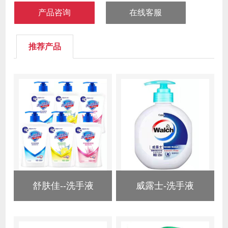
产品咨询
在线客服
推荐产品
舒肤佳--洗手液
威露士-洗手液