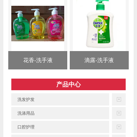
花香-洗手液
滴露-洗手液
产品中心
洗发护发
洗涤用品
口腔护理